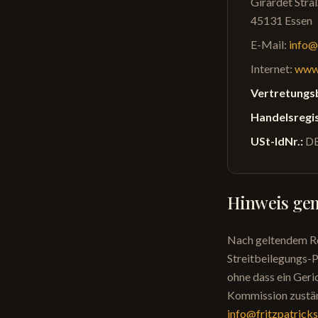
Girardet Stra
45131
Essen
E-Mail:
info@
Internet:
www.
Vertretungs
Handelsregis
USt-IdNr.:
D
Hinweis ge
Nach geltendem Rec
Streitbeilegungs-P
ohne dass ein Geri
Kommission zuständ
info@fritzpatrick