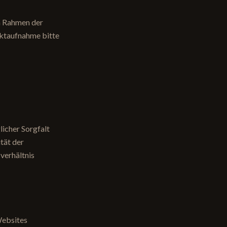
im Rahmen der
aktaufnahme bitte
icher Sorgfalt
tät der
sverhältnis
Websites