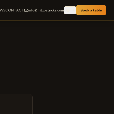
EWS
CONTACT
info@fritzpatricks.com
Book a table
EN