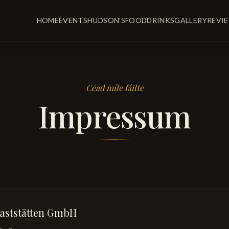
HOME
EVENTS
HUDSON'S
FOOD
DRINKS
GALLERY
REVI
Céad míle fáilte
Impressum
Gaststätten GmbH