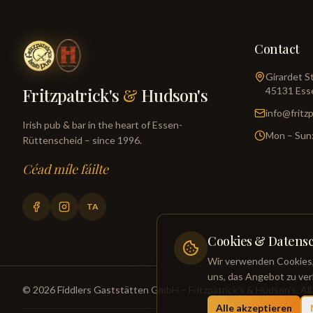
Contact
Girardet S
Fritzpatrick's
&
Hudson's
45131
Ess
info@fritz
Irish pub & bar in the heart of Essen-
Mon – Sun:
Rüttenscheid – since 1996.
Céad míle fáilte
TA
Cookies & Datens
Wir verwenden Cookies, 
uns, das Angebot zu ver
©
2026
Fiddlers Gaststätten GmbH
– Fritzpatrick's & Hudson's.
All
Alle akzeptieren