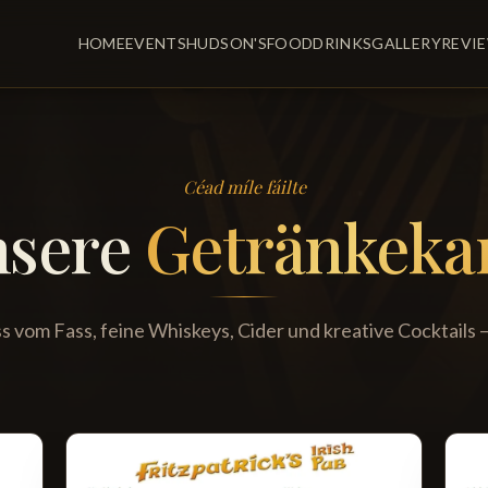
HOME
EVENTS
HUDSON'S
FOOD
DRINKS
GALLERY
REVI
Céad míle fáilte
nsere
Getränkeka
 vom Fass, feine Whiskeys, Cider und kreative Cocktails –