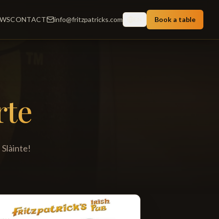
EWS
CONTACT
info@fritzpatricks.com
Book a table
EN
rte
 Slàinte!