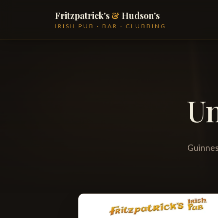
Fritzpatrick's
&
Hudson's
IRISH PUB · BAR · CLUBBING
U
Guinness