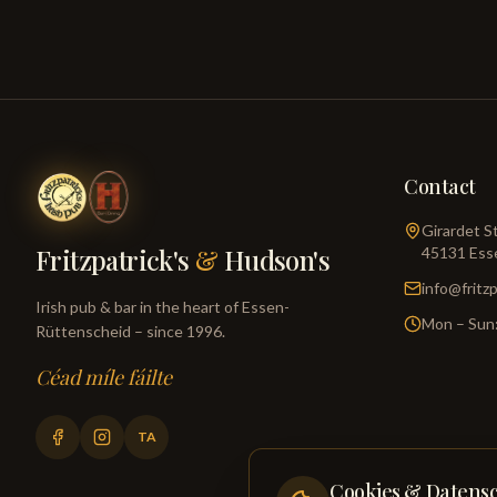
Contact
Girardet S
Fritzpatrick's
&
Hudson's
45131
Ess
info@fritz
Irish pub & bar in the heart of Essen-
Mon – Sun:
Rüttenscheid – since 1996.
Céad míle fáilte
TA
Cookies & Datens